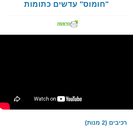
"חומוס" עדשים כתומות
הדפסה
רכיבים (2 מנות)